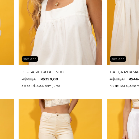
50
%
OFF
50
%
OFF
BLUSA REGATA LINHO
CALÇA PIJAMA
R$798,00
R$399,00
R$928,00
R$46
3
x de
R$133,00
sem juros
4
x de
R$116,00
sem