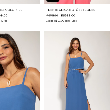
ISE COLORFUL
FRENTE UNICA BOTÕES FLORES
99,00
R$798,00
R$399,00
 juros
3
x de
R$133,00
sem juros