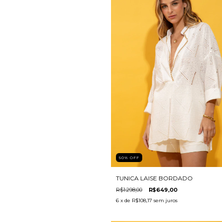
50
%
OFF
TUNICA LAISE BORDADO
R$1.298,00
R$649,00
6
x de
R$108,17
sem juros