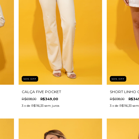
50
%
OFF
50
%
OFF
CALÇA FIVE POCKET
SHORT LINHO 
R$698,00
R$349,00
R$698,00
R$34
3
x de
R$116,33
sem juros
3
x de
R$116,33
sem 