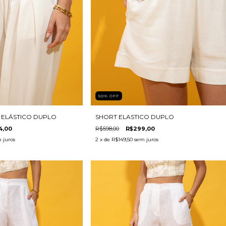
50
%
OFF
 ELÁSTICO DUPLO
SHORT ELASTICO DUPLO
4,00
R$598,00
R$299,00
 juros
2
x de
R$149,50
sem juros