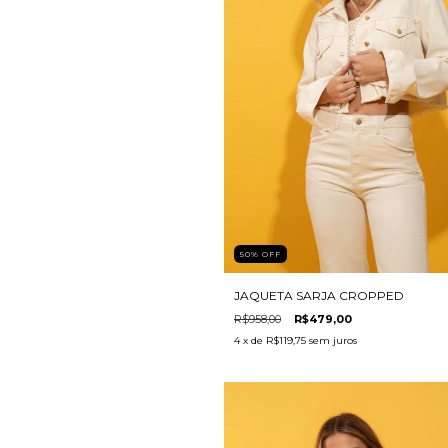
50
%
OFF
JAQUETA SARJA CROPPED
R$958,00
R$479,00
4
x de
R$119,75
sem juros