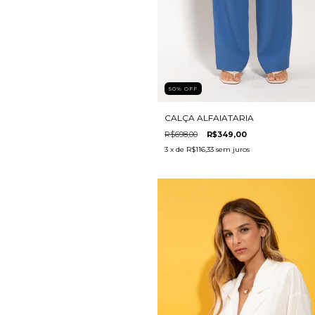
50
%
OFF
CALÇA ALFAIATARIA
R$698,00
R$349,00
3
x de
R$116,33
sem juros