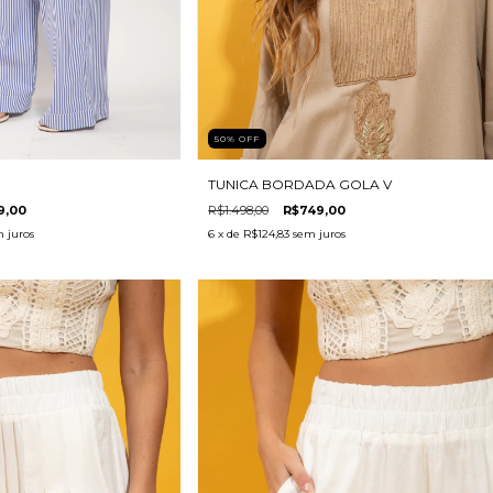
50
%
OFF
TUNICA BORDADA GOLA V
9,00
R$1.498,00
R$749,00
 juros
6
x de
R$124,83
sem juros