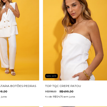
50
%
OFF
ATARIA BOTÕES PEDRAS
TOP TQC CREPE PATOU
99,00
R$998,00
R$499,00
 juros
4
x de
R$124,75
sem juros