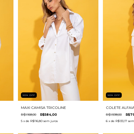
50
%
OFF
50
%
OFF
MAXI CAMISA TRICOLINE
COLETE ALFAI
R$1.168,00
R$584,00
R$1.598,00
R$7
5
x de
R$116,80
sem juros
6
x de
R$133,17
sem