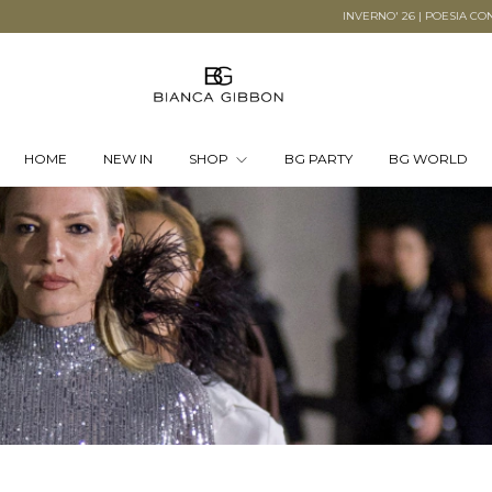
INVERNO' 26 | POESIA CONCRETA
INVERNO' 26 | POESIA CONCRETA
HOME
NEW IN
SHOP
BG PARTY
BG WORLD