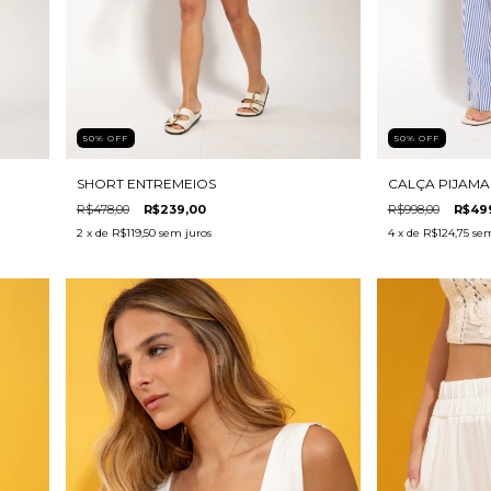
50
%
OFF
50
%
OFF
SHORT ENTREMEIOS
CALÇA PIJAMA
R$478,00
R$239,00
R$998,00
R$49
2
x de
R$119,50
sem juros
4
x de
R$124,75
sem