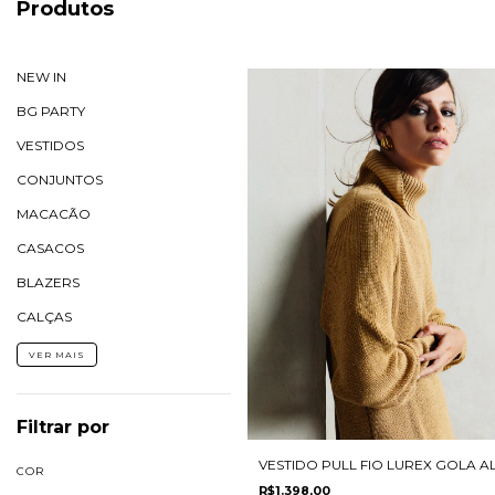
Produtos
NEW IN
BG PARTY
VESTIDOS
CONJUNTOS
MACACÃO
CASACOS
BLAZERS
CALÇAS
VER MAIS
Filtrar por
VESTIDO PULL FIO LUREX GOLA A
COR
R$1.398,00