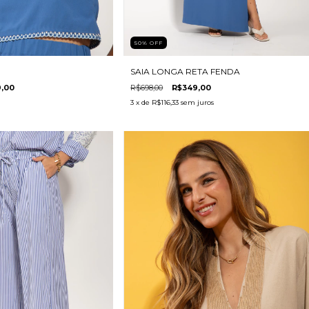
50
%
OFF
SAIA LONGA RETA FENDA
,00
R$698,00
R$349,00
3
x de
R$116,33
sem juros