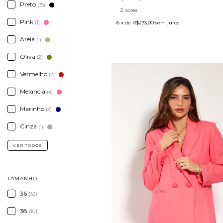
Preto
(35)
2 cores
Pink
(1)
6
x de
R$233,00
sem juros
Areia
(1)
Oliva
(2)
Vermelho
(2)
Melancia
(4)
Marinho
(2)
Cinza
(1)
VER TODOS
TAMANHO
36
(82)
38
(101)