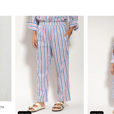
LTA
50
%
OFF
50
%
OFF