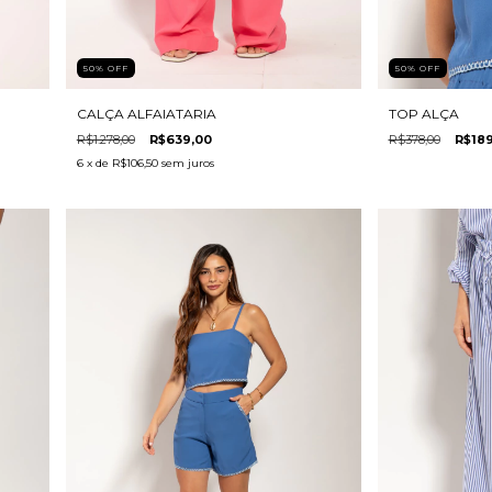
50
%
OFF
50
%
OFF
CALÇA ALFAIATARIA
TOP ALÇA
R$1.278,00
R$639,00
R$378,00
R$189
6
x de
R$106,50
sem juros