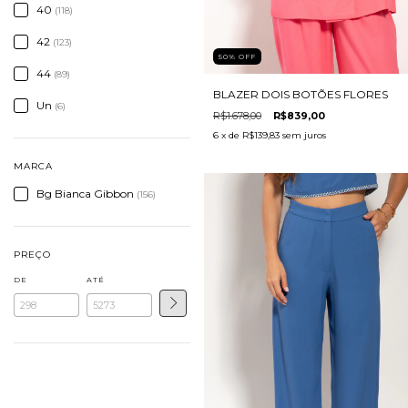
40
(118)
42
(123)
50
%
OFF
44
(89)
BLAZER DOIS BOTÕES FLORES
Un
(6)
R$1.678,00
R$839,00
6
x de
R$139,83
sem juros
MARCA
Bg Bianca Gibbon
(156)
PREÇO
DE
ATÉ