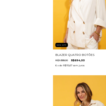
50
%
OFF
BLAZER QUATRO BOTÕES
R$1.388,00
R$694,00
6
x de
R$115,67
sem juros