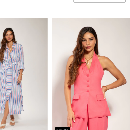
50
%
OFF