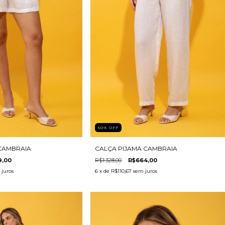
50
%
OFF
CAMBRAIA
CALÇA PIJAMA CAMBRAIA
9,00
R$1.328,00
R$664,00
juros
6
x de
R$110,67
sem juros